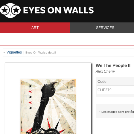
ART
SERVICES
«
Vignettes
|
Eyes On Walls / detail
We The People II
Alex Cherry
Code
CHE279
* Les images sont protégé