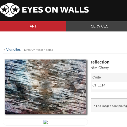
ART
SERVICES
«
Vignettes
|
Eyes On Walls / detail
reflection
Alex Cherry
Code
CHE114
* Les images sont protégé