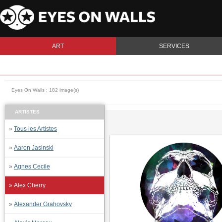
ART
SERVICES
Eyes On Walls : 182 image(s)
ARTISTES
»
Tous les Artistes
»
Aaron Jasinski
»
Agnes Cecile
» Alex Cherry
»
Alexander Grahovsky