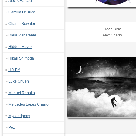
»
Alexis Marcou
»
Camilla D'Errico
»
Charlie Bowater
Dead Rise
»
Diela Maharanie
Alex Cherry
»
Hidden Moves
»
Hikari Shimoda
»
HR-FM
»
Luke Chueh
»
Manuel Rebollo
»
Mercedes Lopez Charro
»
Mydeadpony
»
Pez