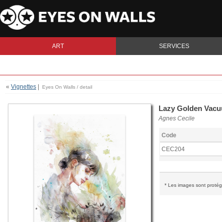
ART
SERVICES
«
Vignettes
|
Eyes On Walls / detail
Lazy Golden Vac
Agnes Cecile
Code
CEC204
* Les images sont protégé